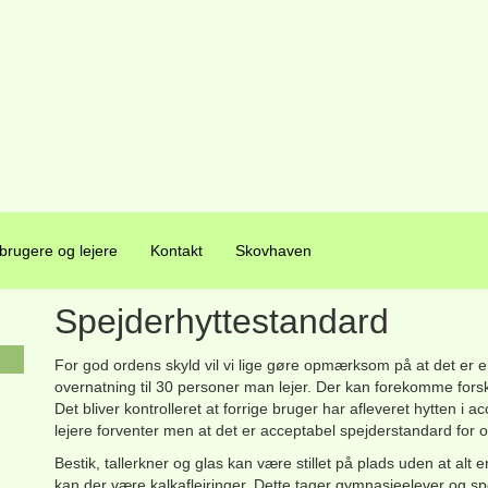
 brugere og lejere
Kontakt
Skovhaven
Spejderhyttestandard
For god ordens skyld vil vi lige gøre opmærksom på at det er e
overnatning til 30 personer man lejer. Der kan forekomme forske
Det bliver kontrolleret at forrige bruger har afleveret hytten i a
lejere forventer men at det er acceptabel spejderstandard for o
Bestik, tallerkner og glas kan være stillet på plads uden at alt er
kan der være kalkaflejringer. Dette tager gymnasieelever og spej