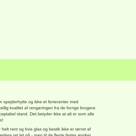
n spejderhytte og ikke et feriecenter med
llig kvalitet af rengøringen fra de forrige brugere.
cceptabel stand. Det betyder ikke at alt er som alle
s!
 helt rent og hvis glas og bestik ikke er tørret af
dere ret let på - men til de fleste fester ønsker