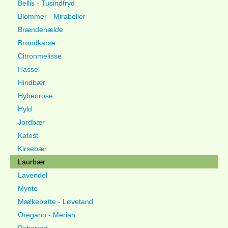
Bellis - Tusindfryd
Blommer - Mirabeller
Brændenælde
Brøndkarse
Citronmelisse
Hassel
Hindbær
Hybenrose
Hyld
Jordbær
Katost
Kirsebær
Laurbær
Lavendel
Mynte
Mælkebøtte - Løvetand
Oregano - Merian