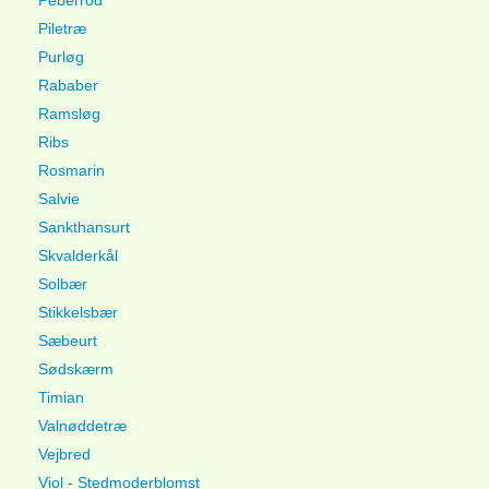
Peberrod
Piletræ
Purløg
Rababer
Ramsløg
Ribs
Rosmarin
Salvie
Sankthansurt
Skvalderkål
Solbær
Stikkelsbær
Sæbeurt
Sødskærm
Timian
Valnøddetræ
Vejbred
Viol - Stedmoderblomst