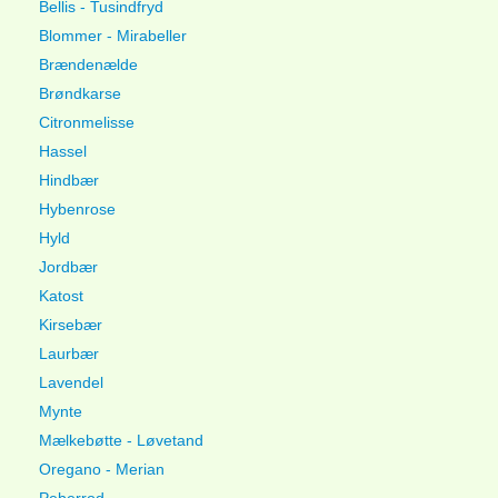
Bellis - Tusindfryd
Blommer - Mirabeller
Brændenælde
Brøndkarse
Citronmelisse
Hassel
Hindbær
Hybenrose
Hyld
Jordbær
Katost
Kirsebær
Laurbær
Lavendel
Mynte
Mælkebøtte - Løvetand
Oregano - Merian