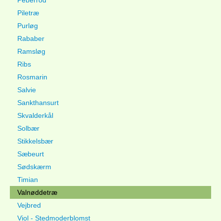
Peberrod
Piletræ
Purløg
Rababer
Ramsløg
Ribs
Rosmarin
Salvie
Sankthansurt
Skvalderkål
Solbær
Stikkelsbær
Sæbeurt
Sødskærm
Timian
Valnøddetræ
Vejbred
Viol - Stedmoderblomst