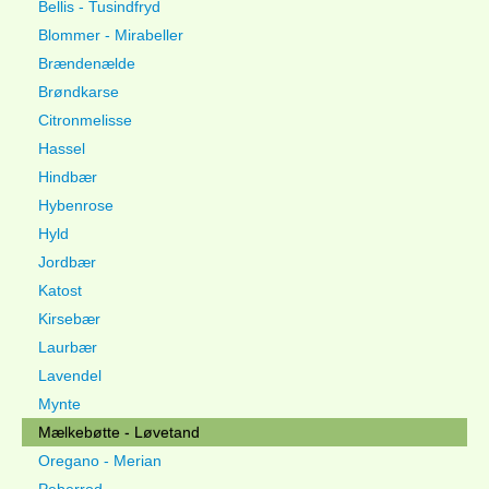
Bellis - Tusindfryd
Blommer - Mirabeller
Brændenælde
Brøndkarse
Citronmelisse
Hassel
Hindbær
Hybenrose
Hyld
Jordbær
Katost
Kirsebær
Laurbær
Lavendel
Mynte
Mælkebøtte - Løvetand
Oregano - Merian