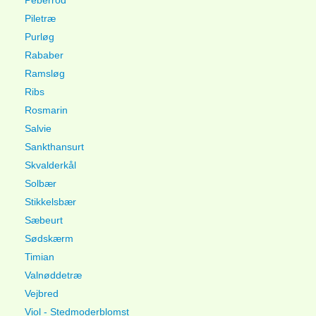
Peberrod
Piletræ
Purløg
Rababer
Ramsløg
Ribs
Rosmarin
Salvie
Sankthansurt
Skvalderkål
Solbær
Stikkelsbær
Sæbeurt
Sødskærm
Timian
Valnøddetræ
Vejbred
Viol - Stedmoderblomst