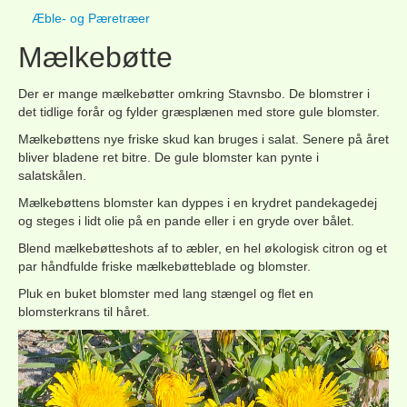
Æble- og Pæretræer
Mælkebøtte
Der er mange mælkebøtter omkring Stavnsbo. De blomstrer i
det tidlige forår og fylder græsplænen med store gule blomster.
Mælkebøttens nye friske skud kan bruges i salat. Senere på året
bliver bladene ret bitre. De gule blomster kan pynte i
salatskålen.
Mælkebøttens blomster kan dyppes i en krydret pandekagedej
og steges i lidt olie på en pande eller i en gryde over bålet.
Blend mælkebøtteshots af to æbler, en hel økologisk citron og et
par håndfulde friske mælkebøtteblade og blomster.
Pluk en buket blomster med lang stængel og flet en
blomsterkrans til håret.