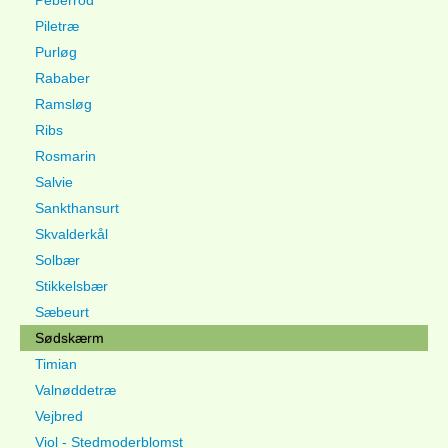
Peberrod
Piletræ
Purløg
Rababer
Ramsløg
Ribs
Rosmarin
Salvie
Sankthansurt
Skvalderkål
Solbær
Stikkelsbær
Sæbeurt
Sødskærm
Timian
Valnøddetræ
Vejbred
Viol - Stedmoderblomst