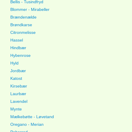
Bellis - Tusindfryd
Blommer - Mirabeller
Brændenælde
Brøndkarse
Citronmelisse
Hassel
Hindbær
Hybenrose
Hyld
Jordbær
Katost
Kirsebær
Laurbær
Lavendel
Mynte
Mælkebøtte - Løvetand
Oregano - Merian