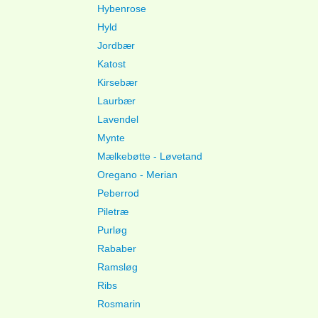
Hybenrose
Hyld
Jordbær
Katost
Kirsebær
Laurbær
Lavendel
Mynte
Mælkebøtte - Løvetand
Oregano - Merian
Peberrod
Piletræ
Purløg
Rababer
Ramsløg
Ribs
Rosmarin