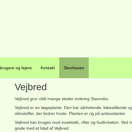
 brugere og lejere
Kontakt
Skovhaven
Vejbred
Vejbred gror vildt mange steder omkring Stavnsbo.
Vejbred er en lægeplante. Den har
sårhelende, kløestillende o
slimstoffer, der lindrer hoste. Planten er rig på antioxidanter.
Vejbred kan bruges mod insektstik, rifter og hudirritation. Ved
gnide med et blad af Vejbred.