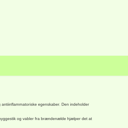
g antiinflammatoriske egenskaber
. Den indeholder
 myggestik og vabler fra brændenælde hjælper det at